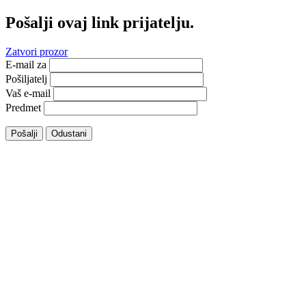
Pošalji ovaj link prijatelju.
Zatvori prozor
E-mail za
Pošiljatelj
Vaš e-mail
Predmet
Pošalji
Odustani